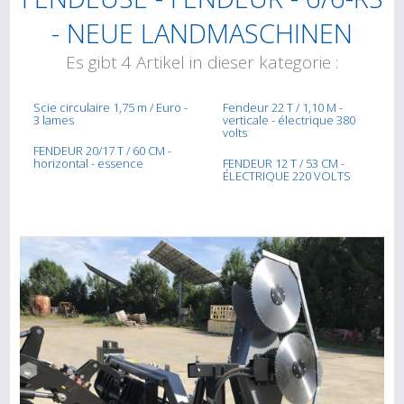
- NEUE LANDMASCHINEN
Es gibt 4 Artikel in dieser kategorie :
Scie circulaire 1,75 m / Euro -
Fendeur 22 T / 1,10 M -
3 lames
verticale - électrique 380
volts
FENDEUR 20/17 T / 60 CM -
horizontal - essence
FENDEUR 12 T / 53 CM -
ÉLECTRIQUE 220 VOLTS