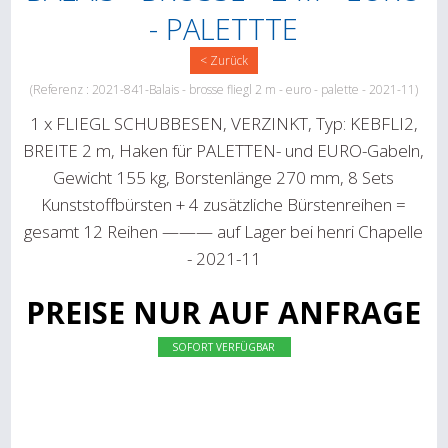
- PALETTTE
< Zurück
(Referenz : 2021-841-Balais - brosse fliegl 2 m - euro - palette - 2021-11)
1 x FLIEGL SCHUBBESEN, VERZINKT, Typ: KEBFLI2,
BREITE 2 m, Haken für PALETTEN- und EURO-Gabeln,
Gewicht 155 kg, Borstenlänge 270 mm, 8 Sets
Kunststoffbürsten + 4 zusätzliche Bürstenreihen =
gesamt 12 Reihen ——— auf Lager bei henri Chapelle
- 2021-11
PREISE NUR AUF ANFRAGE
SOFORT VERFÜGBAR