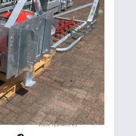
T OU CHARGEUR
Sind Sie daran interessiert?
Für weitere Informationen kontaktieren Sie
uns bitte.
per Telefon
0032 87 44 61 94
per E-mail :
RAYMOND@SCHMETZSA.BE
Hinterlassen Sie Ihre Telefonnummer: