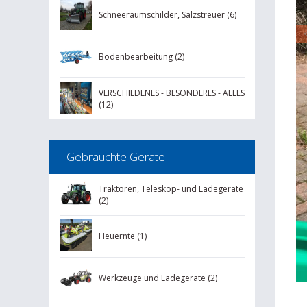
Schneeräumschilder, Salzstreuer (6)
<
(R
Bodenbearbeitung (2)
1
16
VERSCHIEDENES - BESONDERES - ALLES
(12)
B
U
(O
Gebrauchte Geräte
Ne
La
Traktoren, Teleskop- und Ladegeräte
(2)
Heuernte (1)
Werkzeuge und Ladegeräte (2)