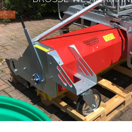
RECOLTEUR - 3 POIN
 Zurück
eferenz : 2022-889-WESTERMAN brosse 1,60 m - 2022-7)
 x WESTERMANN Kehrmaschine - Typ: OPTIMAL - FRONT
00 - Arbeitsbreite 1,6 m - verzinkter Rahmen -
ürstendurchmesser 52 cm - 3-Punkt-Anhängung HINTER
ND VORNE TRAKTOR oder für EURO-Lader - WEIDEMANN
ptionen) - Sammelbehälter und manuelles Kippen - links
igungen - Mitten - Manuell rechts - 3 Stufenräder ——— ab
ger Henri Chapel - 2022-7
PREISE NUR AUF ANFRAGE
SOFORT VERFÜGBAR