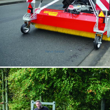
Neue Geräte
Schneeräumschilder, Salzstreuer
Neue Geräte
VERSCHIEDENES - BESONDERES -
ALLES