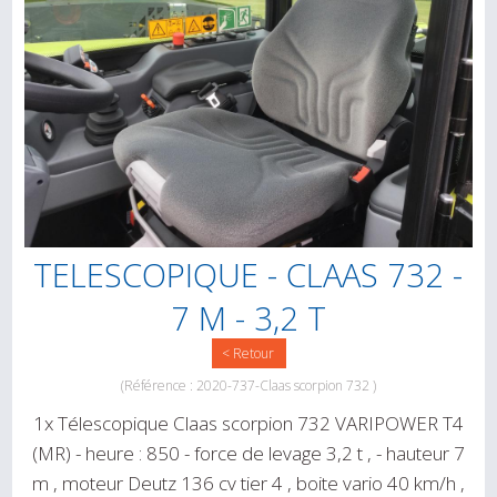
TELESCOPIQUE - CLAAS 732 -
7 M - 3,2 T
< Retour
(Référence : 2020-737-Claas scorpion 732 )
1x Télescopique Claas scorpion 732 VARIPOWER T4
(MR) - heure : 850 - force de levage 3,2 t , - hauteur 7
m , moteur Deutz 136 cv tier 4 , boite vario 40 km/h ,