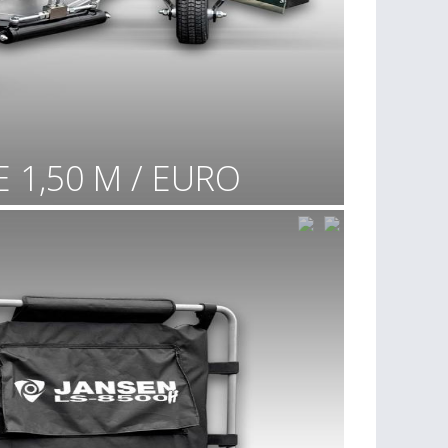
E 1,50 M / EURO
Ceci vous intéresse ?
Pour plus d'infos, contactez-nous
par téléphone :
0032 87 44 61 94
par e-mail :