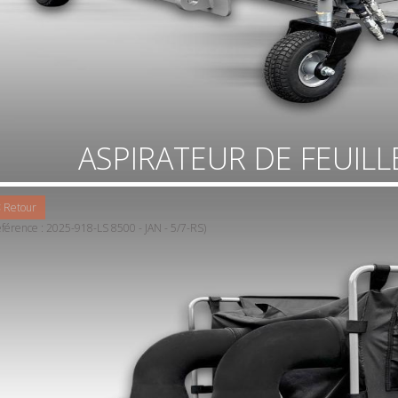
ASPIRATEUR DE FEUILL
 Retour
éférence : 2025-918-LS 8500 - JAN - 5/7-RS)
x aspirateur de feuille - JAN - type : LS 8500 - largeur de
avail 1,50 m - double turbine à 6 Hélices à entraînement
draulique - 4 roues pivotante réglable en hauteur - vidange
 bac recolteur de 850 litres par le bas à ouverture
draulique - accrochage flottant EURO (pour un bon suivit du
rrain) - poids : 335 kg - débit huile de 35 à 60 litres maximum