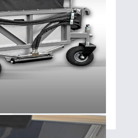
RAYMOND@SCHMETZSA.BE
Laissez votre numéro de téléphone :
Rue de Verviers 65
4841 HENRI-CHAPELLE
Belgique