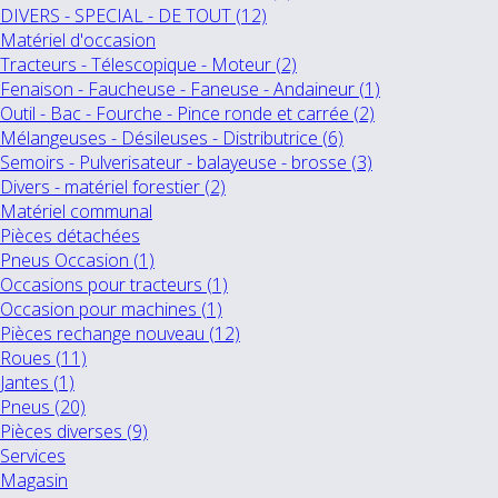
DIVERS - SPECIAL - DE TOUT (12)
Matériel d'occasion
Tracteurs - Télescopique - Moteur (2)
Fenaison - Faucheuse - Faneuse - Andaineur (1)
Outil - Bac - Fourche - Pince ronde et carrée (2)
Mélangeuses - Désileuses - Distributrice (6)
Semoirs - Pulverisateur - balayeuse - brosse (3)
Divers - matériel forestier (2)
Matériel communal
Pièces détachées
Pneus Occasion (1)
Occasions pour tracteurs (1)
Occasion pour machines (1)
Pièces rechange nouveau (12)
Roues (11)
Jantes (1)
Pneus (20)
Pièces diverses (9)
Services
Magasin