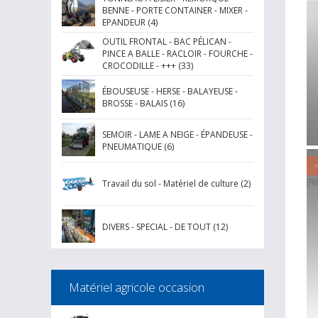
BENNE - PORTE CONTAINER - MIXER -
EPANDEUR (4)
OUTIL FRONTAL - BAC PÉLICAN -
PINCE A BALLE - RACLOIR - FOURCHE -
CROCODILLE - +++ (33)
ÉBOUSEUSE - HERSE - BALAYEUSE -
BROSSE - BALAIS (16)
SEMOIR - LAME A NEIGE - ÉPANDEUSE -
PNEUMATIQUE (6)
<
(R
Travail du sol - Matériel de culture (2)
1 
tr
DIVERS - SPECIAL - DE TOUT (12)
hy
du
hy
Matériel agricole occasion
te