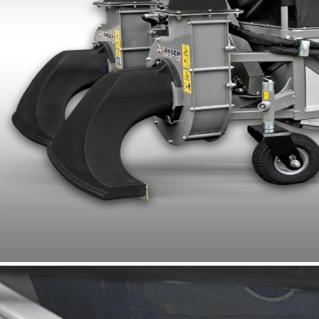
il faut une prise d’huile hydraulique double effet + un retour
bre sur le véhicule - possibilité de ajouter un couteau hacheur
r chaque turbine De stock à 4841 Henri Chapelle
PRIX SUR DEMANDE
DISPONIBLE TOUT DE SUITE