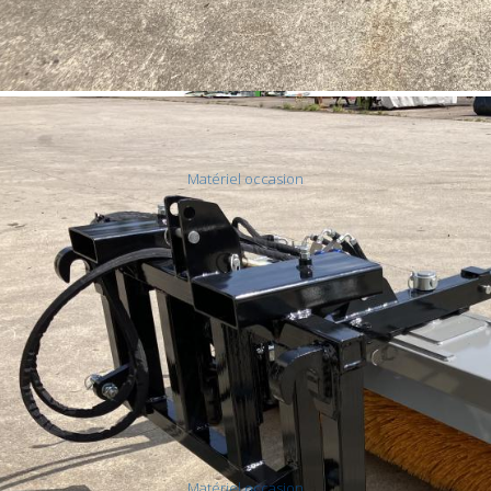
Matériel occasion
Semoirs - Pulverisateur - balayeuse
- brosse
Matériel occasion