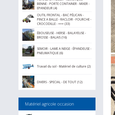
BENNE - PORTE CONTAINER - MIXER -
EPANDEUR (4)
OUTIL FRONTAL - BAC PÉLICAN -
PINCE A BALLE - RACLOIR - FOURCHE -
CROCODILLE - +++ (33)
ÉBOUSEUSE - HERSE - BALAYEUSE -
BROSSE - BALAIS (16)
SEMOIR - LAME A NEIGE - ÉPANDEUSE -
PNEUMATIQUE (6)
<
(Ré
Travail du sol - Matériel de culture (2)
1 
tr
DIVERS - SPECIAL - DE TOUT (12)
mo
po
di
Matériel agricole occasion
mé