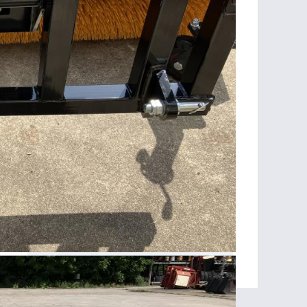
RAYMOND@SCHMETZSA.BE
Laissez votre numéro de téléphone :
Rue de Verviers 65
4841 HENRI-CHAPELLE
Belgique