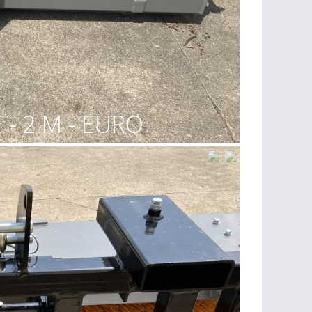
- 2 M - EURO
Ceci vous intéresse ?
Pour plus d'infos, contactez-nous
par téléphone :
0032 87 44 61 94
par e-mail :