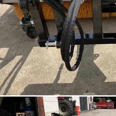
tres à ouverture hydraulique sur le même sélecteur
ossibilité de travailler avec le bac ouvert) - diamètre de la
rosse 480 MM - 3 ième roue porteuse avant pour un bon
ivi du terrain - poids : 330 kg - il faut uniquement une prise
huile Double effet sur le véhicule - de stock à 4841 Henri -
hapelle
PRIX SUR DEMANDE
DISPONIBLE TOUT DE SUITE