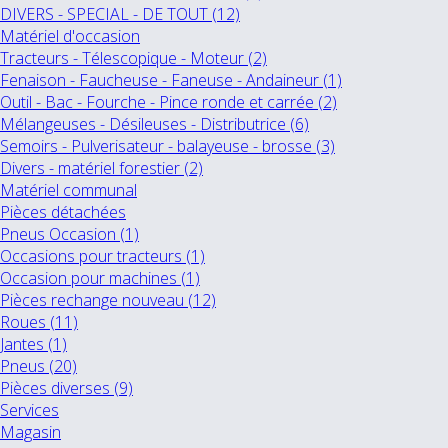
DIVERS - SPECIAL - DE TOUT (12)
Matériel d'occasion
Tracteurs - Télescopique - Moteur (2)
Fenaison - Faucheuse - Faneuse - Andaineur (1)
Outil - Bac - Fourche - Pince ronde et carrée (2)
Mélangeuses - Désileuses - Distributrice (6)
Semoirs - Pulverisateur - balayeuse - brosse (3)
Divers - matériel forestier (2)
Matériel communal
Pièces détachées
Pneus Occasion (1)
Occasions pour tracteurs (1)
Occasion pour machines (1)
Pièces rechange nouveau (12)
Roues (11)
Jantes (1)
Pneus (20)
Pièces diverses (9)
Services
Magasin