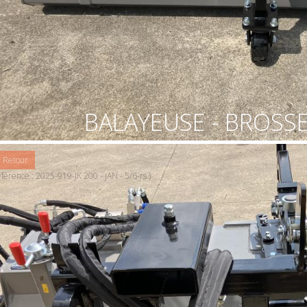
BALAYEUSE - BROSSE 
 Retour
férence : 2025-919-JK 200 - JAN - 5/6-rs )
x Brosse - balayeuse avec bac recolteur - JAN - largeur de
avail 2 m - type : JK-200 - prévue avec bloc hydraulique pour
ntage d'une brosse latéral - accrochage flottant EURO + 3
int TRACTEUR arrière ou avant + fourche à palette - 3 roues
rectrice réglable en hauteur de 200 mm - inclinaison
canique gauche - milieu - droite - bac récolteur de 160