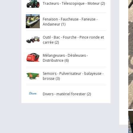
li
Tracteurs - Télescopique - Moteur (2)
(p
b
Fenaison - Faucheuse - Faneuse -
Andaineur (1)
su
d’
Outil - Bac - Fourche - Pince ronde et
C
carrée (2)
Mélangeuses - Désileuses -
Distributrice (6)
Semoirs - Pulverisateur - balayeuse -
brosse (3)
Divers - matériel forestier (2)