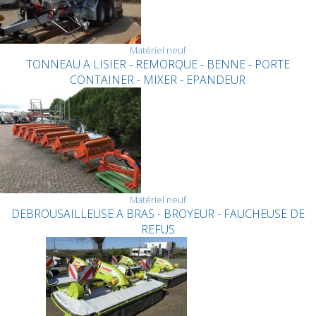
Matériel neuf
TONNEAU A LISIER - REMORQUE - BENNE - PORTE
CONTAINER - MIXER - EPANDEUR
Matériel neuf
DEBROUSAILLEUSE A BRAS - BROYEUR - FAUCHEUSE DE
REFUS