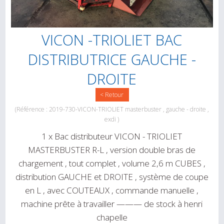
VICON -TRIOLIET BAC
DISTRIBUTRICE GAUCHE -
DROITE
< Retour
(Référence : 2019-730-VICON-TRIOLIET masterbuster , gauche - droite ,
exdi )
1 x Bac distributeur VICON - TRIOLIET
MASTERBUSTER R-L , version double bras de
chargement , tout complet , volume 2,6 m CUBES ,
distribution GAUCHE et DROITE , système de coupe
en L , avec COUTEAUX , commande manuelle ,
machine prête à travailler ——— de stock à henri
chapelle