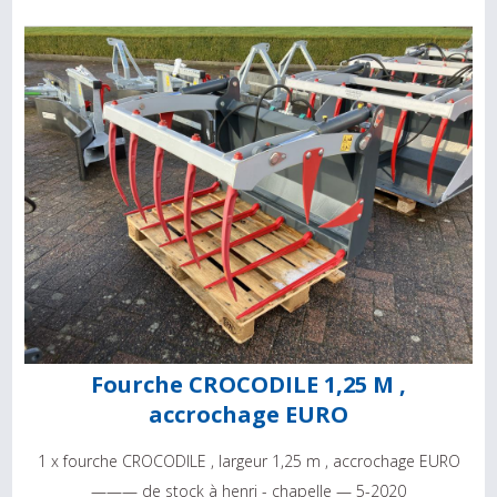
Fourche CROCODILE 1,25 M ,
accrochage EURO
1 x fourche CROCODILE , largeur 1,25 m , accrochage EURO
——— de stock à henri - chapelle — 5-2020