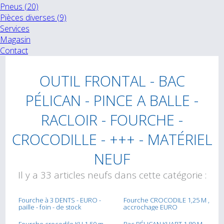
Pneus (20)
Pièces diverses (9)
Services
Magasin
Contact
OUTIL FRONTAL - BAC
PÉLICAN - PINCE A BALLE -
RACLOIR - FOURCHE -
CROCODILLE - +++ - MATÉRIEL
NEUF
Il y a 33 articles neufs dans cette catégorie :
Fourche à 3 DENTS - EURO -
Fourche CROCODILE 1,25 M ,
paille - foin - de stock
accrochage EURO