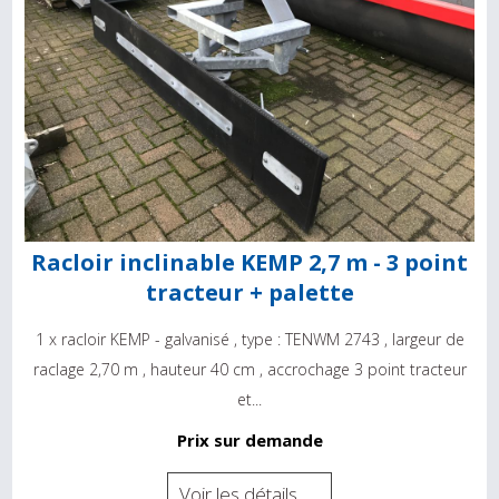
Racloir inclinable KEMP 2,7 m - 3 point
tracteur + palette
1 x racloir KEMP - galvanisé , type : TENWM 2743 , largeur de
raclage 2,70 m , hauteur 40 cm , accrochage 3 point tracteur
et...
Prix sur demande
Voir les détails