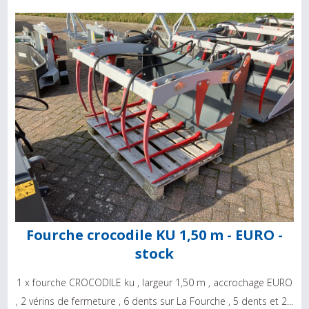
Fourche crocodile KU 1,50 m - EURO -
stock
1 x fourche CROCODILE ku , largeur 1,50 m , accrochage EURO
, 2 vérins de fermeture , 6 dents sur La Fourche , 5 dents et 2...