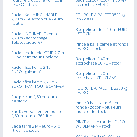
Fourche crocodile KU 1,50 m
Bac PÉLICAN KUART 1,80 M -
- EURO - stock
accrochage EURO
Racloir Kemp INCLINABLE
FOURCHE A PALTTE 3500 kg -
2,70 m - Telescopique - euro
Jcb - claas
- autre
Bac pelican de 2,10 m - EURO
Racloir INCLINABLE kemp ,
- STOCK
2,20 m - accrochage
Telescopique ???
Pince à balle carrée et ronde
- EURO - stock
Racloir inclinable KEMP 2,7 m
- 3 point tracteur + palette
Bac pelican 1,40 m -
accrochage EURO - stock
Racloir fixe kemp 2,10 m -
EURO - galvanisé
Bac pelican 2,20 m -
acrochage JCB - CLAAS
Racloir fixe kemp 2,70 m -
EURO - MANITOU - SCHAFFER
FOURCHE A PALETTE 2300 kg
- EURO
Bac pelican 1,50 m - euro -
de stock
Pince à balles carrée et
ronde - zocon - plusieurs
Bac Deversement en pointe
modèle de stock
1,60 m - euro - 760 litres
PINCE a balle ronde - EURO +
Bac a terre 2 M - euro - 640
WEIDEMANN - stock
litres - de stock
BAC PELICAN GALVANISE