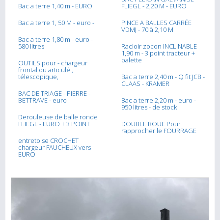
Bac a terre 1,40 m - EURO
FLIEGL - 2,20 M - EURO
Bac a terre 1, 50 M - euro -
PINCE A BALLES CARRÉE
VDMJ - 70 à 2,10 M
Bac a terre 1,80 m - euro -
580 litres
Racloir zocon INCLINABLE
1,90 m - 3 point tracteur +
palette
OUTILS pour - chargeur
frontal ou articulé ,
télescopique,
Bac a terre 2,40 m - Q fit JCB -
CLAAS - KRAMER
BAC DE TRIAGE - PIERRE -
BETTRAVE - euro
Bac a terre 2,20 m - euro -
950 litres - de stock
Derouleuse de balle ronde
FLIEGL - EURO + 3 POINT
DOUBLE ROUE Pour
rapprocher le FOURRAGE
entretoise CROCHET
chargeur FAUCHEUX vers
EURO