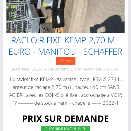
RACLOIR FIXE KEMP 2,70 M -
EURO - MANITOU - SCHAFFER
< Retour
(Référence : 2022-867-Racloir kemp 2;70 m - accrochage ? - 2022-1)
1 x racloir fixe KEMP - galvanisé , type : RSVKS 2744 ,
largeur de raclage 2,70 m () , hauteur 40 cm SANS
ACIER , avec les COINS plié fixe , accrochage a VOIR
?? ——— de stock a henri - chapelle —— 2022-1
PRIX SUR DEMANDE
DISPONIBLE TOUT DE SUITE