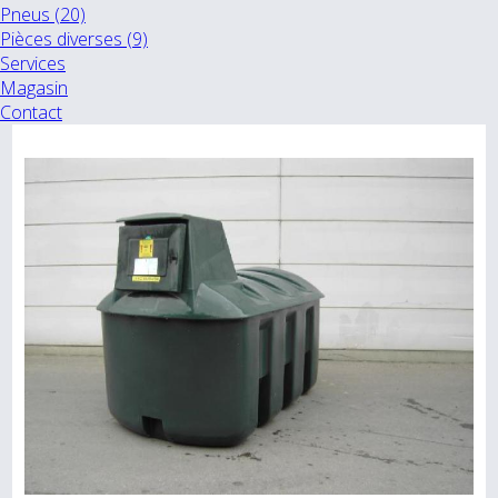
Pneus (20)
Pièces diverses (9)
Services
Magasin
Contact