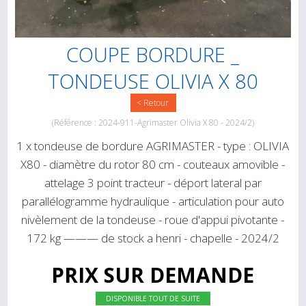
COUPE BORDURE _
TONDEUSE OLIVIA X 80
< Retour
(Référence : 2024-911-Agrimaster Olivia X 80 - 2024/2)
1 x tondeuse de bordure AGRIMASTER - type : OLIVIA
X80 - diamètre du rotor 80 cm - couteaux amovible -
attelage 3 point tracteur - déport lateral par
parallélogramme hydraulique - articulation pour auto
nivèlement de la tondeuse - roue d'appui pivotante -
172 kg ——— de stock a henri - chapelle - 2024/2
PRIX SUR DEMANDE
DISPONIBLE TOUT DE SUITE