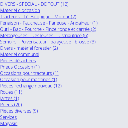
DIVERS - SPECIAL - DE TOUT (12)
Matériel d'occasion
Tracteurs - Télescopique - Moteur (2)
Fenaison - Faucheuse - Faneuse - Andaineur (1)
Outil - Bac - Fourche - Pince ronde et carrée (2)
Mélangeuses - Désileuses - Distributrice (6)
Semoirs - Pulverisateur - balayeuse - brosse (3)
Divers - matériel forestier (2)
Matériel communal
Pièces détachées
Pneus Occasion (1)
Occasions pour tracteurs (1)
Occasion pour machines (1)
Pièces rechange nouveau (12)
Roues (11)
Jantes (1)
Pneus (20)
Pièces diverses (9)
Services
Magasin