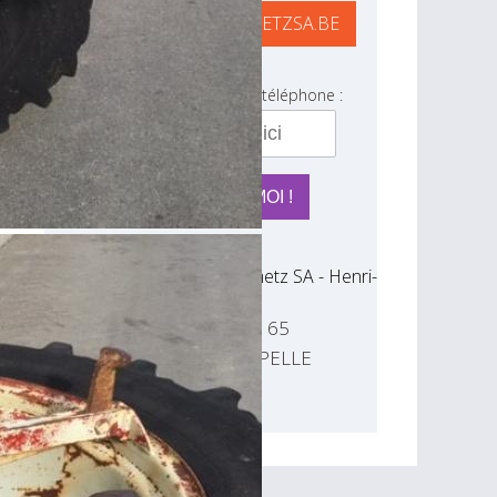
RAYMOND@SCHMETZSA.BE
Laissez votre numéro de téléphone :
Rue de Verviers 65
4841 HENRI-CHAPELLE
Belgique