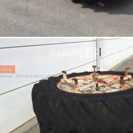
PAIRE DE ROUES 
 Retour
éférence : 2016-00-JUMELLE 16.9X38)
ire de roues jumelées, 5 bras, 16.9x38
600 € HTVA
DISPONIBLE TOUT DE SUITE
AILLE PNEUS ARRIÈRE
16.9x38