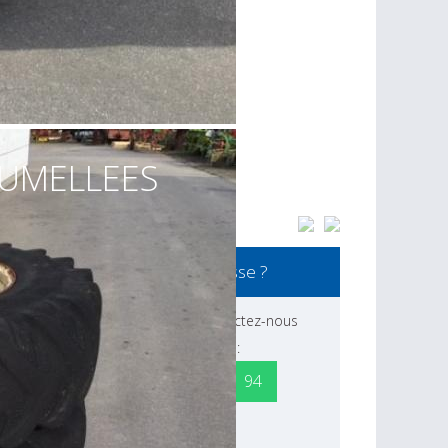
JUMELLEES
Ceci vous intéresse ?
Pour plus d'infos, contactez-nous
par téléphone :
0032 87 44 61 94
par e-mail :