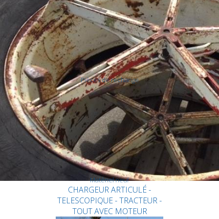
Pièces de rechange
Pièces diverses
Matériel neuf
CHARGEUR ARTICULÉ -
TELESCOPIQUE - TRACTEUR -
TOUT AVEC MOTEUR